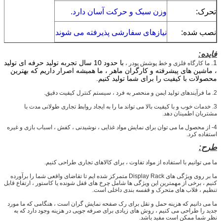
تحرک:
وزن سبک و حرکت آسان دارد.
نصب شده:
نیازهای سفارشی پذیرفته می شوند
فایده:
1.
با حدود 10 سال تجربه تولید حرفه ای تولید
ما کارگاه فلزی و خط پوشش پودر ،
، ماشین های پیشرفته و کارگران ماهر ، ما همیشه اصرار داریم که بهترین
محصولات با کیفیت را برای شما تولید کنیم.
2. ما فرآیندهای تولید ایمن و منحصر به فرد ، سیستم کنترل کیفیت دقیق.
3. خدمات خوب و با کیفیت بالا می تواند ما را به ایجاد روابط تجاری طولانی مدت با
مشتریان اطمینان دهد.
4- از محصول ما می توان برای نمایش مواد غذایی ، نوشیدنی ، کفش ، اسباب بازی و غیره
استفاده کرد.
طرح:
ما می توانیم با استفاده از مواد تفاوت ، برای کالاهای تجاری طراحی کنیم.
ما بر روی ویژگی های Display Rack متمرکز شده ایم تا تقاضای واقعی شما را برآورده
کنیم ، برخی از مهمترین این ویژگی ها شامل چرخ های قفل شونده یا کاستور ، ارتفاع قابل
تنظیم ، قلاب های متحرک و قفسه بندی داخلی است.
ما می دانیم که هزینه حمل و نقل برای رک صفحه نمایش گران است ، هنگامی که ما مورد
جدید را طراحی می کنیم ، روش های زیادی برای صرفه جویی در هزینه وجود دارد که به
نظر شما ممکن است مفید باشد.