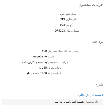
جزئیات محصول
محل منبع:
چين
نام تجاری:
SDI
گواهی:
ISO
شماره مدل:
OF5103
پرداخت
مقدار حداقل تعداد سفارش:
500
قیمت:
negotiable
جزئیات بسته بندی:
بسته بندی کارتن تخت
زمان تحویل:
35 روز
قابلیت ارائه:
1000 واحد در ماه
شرح
قفسه نمایش کتاب
نام محصول::
قفسه آهنی آهنی روی میز