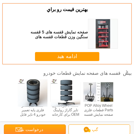
بهترين قيمت رو براي
صفحه نمایش قفسه های 5 قفسه
سنگین وزن قطعات قفسه های
مخصوص صفحه نمایش / بطری های
روغن POP
ادامه هید
قفسه های صفحه نمایش قطعات خودرو
بیش
ای قطعات
POP Alloy Wheel
قفسه ذخیره‌سازی
قفسه نمایشگر
روکش ا
بدنه شش چرخ ، 2
Parts قطعات فلزی
تایر گاراژ رولینگ
فلزی پایه تعمیر
ستاده صفحه
صفحه نمایش قفسه
OEM برای کارخانه
خودرو 4 تایر قابل
لاستیک ف
فلزی مگ
3 پایه آلیاژ چرخ
تعمیر خودرو
جابجایی
نمایش ر
ایستاده
گپ
درخواست نقل
تغییر زبان