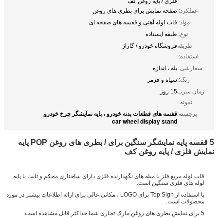
فلزی / پایه روغن کف
عملکرد::
صفحه نمایش برای بطری های روغن
مواد::
قاب لوله آهنی و قفسه های صفحه ای
نوع::
طبقه ایستاده
طریقه
فروشگاه خودرو / گاراژ
استفاده::
سفارشی::
بله ، اندازه
رنگ::
سیاه و قرمز
زمان سرب
15 روز
نمونه::
قفسه های قطعات بدنه خودرو ، پایه نمایشگر چرخ خودرو
برجسته:
,
car wheel display stand
5 قفسه پایه نمایشگر سنگین برای / بطری های روغن POP پایه
نمایش فلزی / پایه روغن کف
قاب لوله مربع فلز با میله های نگهدارنده فلزی دارای ساختاری محکم و ثابت با پایه
لوله های فلزی سنگین است.
با استفاده از Top Sign برای LOGO ، مکانی عالی برای ارائه اطلاعات بیشتر در مورد
محصولات است.
5 برای نمایش بطری های روغن مارک تجاری شما حداکثر قابل مشاهده است.