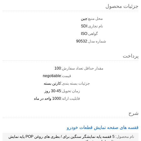
جزئیات محصول
محل منبع:
چين
نام تجاری:
SDI
گواهی:
ISO
شماره مدل:
90532
پرداخت
مقدار حداقل تعداد سفارش:
100
قیمت:
negotiable
جزئیات بسته بندی:
کارتن بسته
زمان تحویل:
30-45 روز
قابلیت ارائه:
1000 واحد در ماه
شرح
قفسه های صفحه نمایش قطعات خودرو
نام محصول::
5 قفسه پایه نمایشگر سنگین برای / بطری های روغن POP پایه نمایش