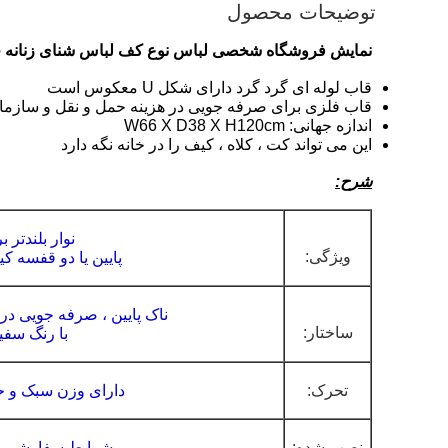
توضیحات محصول
نمایش فروشگاه شخصی لباس
نوع کف لباس شنای زنانه ج
قاب لوله ای گرد گرد دارای شکل U معکوس است
قاب فلزی برای صرفه جویی در هزینه حمل و نقل و سازماند
اندازه جهانی: W66 X D38 X H120cm
این می تواند کت ، کلاه ، کیف را در خانه نگه دارد
شرح:
نوار بلندتر 
ویژگی:
پایین یا دو قفسه 
ناک پایین ، صرفه جویی در
ساختار:
با رنگ سفید
تحرک:
دارای وزن سبک و 
نصب شده:
شرایط سفارشی پ