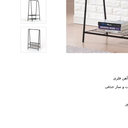
آهن فلزی
 و ساز حذفی