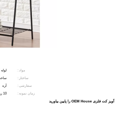
مواد::
لوله 
ساختار::
ساخت
سفارشی::
آره
زمان نمونه::
10 روز
 کت فلزی OEM House را پایین بیاورید