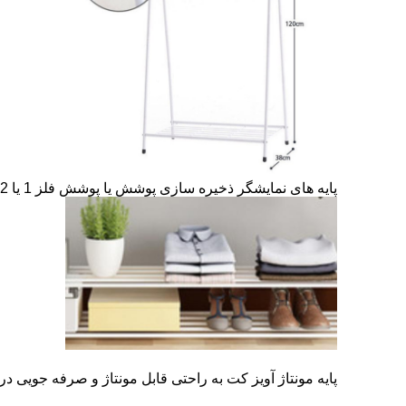
پایه های نمایشگر ذخیره سازی پوشش یا پوشش فلز 1 یا 2 را می توانید در Cloakroom قرار دهید.
پایه مونتاژ آویز کت به راحتی قابل مونتاژ و صرفه جویی د