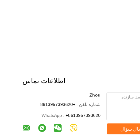
اطلاعات تماس
Zhou
شماره تلفن :
+8613957393620
WhatsApp :
+8613957393620
ال سؤال