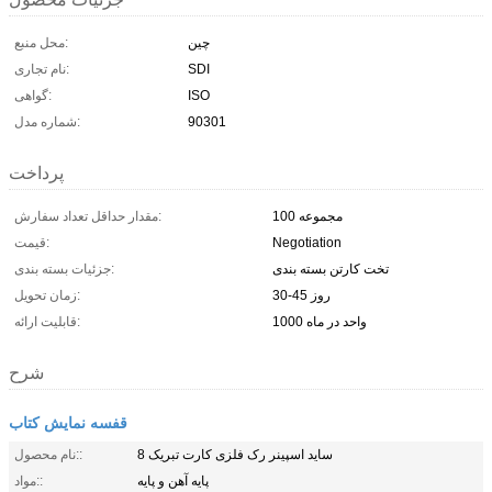
چین
محل منبع:
SDI
نام تجاری:
ISO
گواهی:
90301
شماره مدل:
پرداخت
100 مجموعه
مقدار حداقل تعداد سفارش:
Negotiation
قیمت:
تخت کارتن بسته بندی
جزئیات بسته بندی:
30-45 روز
زمان تحویل:
1000 واحد در ماه
قابلیت ارائه:
شرح
قفسه نمایش کتاب
8 ساید اسپینر رک فلزی کارت تبریک
نام محصول::
پایه آهن و پایه
مواد::