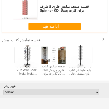
قفسه صفحه نمایش فلزی 8 طرفه
Spinner KD برای کارت پستال
ادامه هید
قفسه نمایش کتاب
بیش
20 جیب مجلات سیم
پایه بی سیم اسپینر
صفحه نمایش کتاب
قفسه های جیب 40
ه دارای
پایه نمایشگر کتاب
فلزی چرخش 360
VDs Wire Book
روزنامه ن
ش است
فلزی مشکی قابل
درجه برای DVD 4
Metal Metal
KD ساخ
چرخش
طرف مربع شکل
Spinner Rack
تغییر زبان