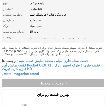
پایه های کف
نوع::
ساخت KD
ساختار::
فروشگاه کتاب / فروشگاه فیلم
طریقه استفاده::
نصب شده
سفارشی::
سفید سیاه
رنگ::
15 روز
زمان سرب نمونه::
,
,
برجسته:
KD Greeting Card Metal Display Rack
8 Sided Spinner Metal Display Rack
قفسه نمایش آهن Pocket OEM 72 ، قفسه فلزی 8 طرفه اسپینر ، رک فلزی کارت تبریک KD
کارت پستال 8 طرفه اسپینر صفحه نمایش فلزی رک 72 کارت ایستاده کارت پستال پایه
8 Sides Spinner کارت پستال فلزی صفحه نمایش رک ، می تواند کارتها را از دید چند
زاویه نمایش دهد. پایه کارت پستال با 72 جیب دارای حداکثر ...
قفسه مجله فلزی سیاه ، صفحه نمایش قفسه سیم
,
برچسب ها:
قفسه نمایش آهن Pocket OEM 72 ، قفسه فلزی 8 طرفه اسپینر ، رک
فلزی کارت تبریک KD
metal magazine stand
,
توضیحات محصول >
بهترين قيمت رو براي