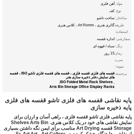
مواد::
آهن فلزی
نوع::
کف
ساختار::
ساخت تاشو
طریقه
گالری هنری ، Art Romm ، کلاس هنری
استفاده::
سفارشی::
اندازه قفسه
رنگ::
سیاه / قهوه ای
زمان
15 روز
سرب
نمونه::
قفسه های فلزی قفسه فلزی ، قفسه های قفسه فلزی تاشو ISO ، قفسه
برجسته:
های نمایش دفتر ذخیره سازی هنر
ISO Folded Metal Rack Shelves
,
,
Arts Bin Storage Office Display Racks
پایه نقاشی قفسه های فلزی تاشو قفسه های فلزی
پایه ذخیره سازی
پایه نقاشی فلزی تاشو قفسه فلزی ، راهی آسان و ارزان برای
نمایش نقاشی های خود در یک کلاس هنری.
Shelves Arts Bin
Storage قفسه Art Drying مناسب برای ایمن نگه داشتن بسیاری
از نقاشی ها هنگام خشک کردن در Art Art ، Art Gallery عالی