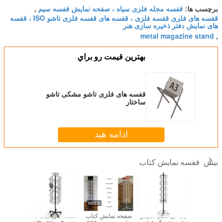
قفسه مجله فلزی سیاه ، صفحه نمایش قفسه سیم
برچسب ها:
,
قفسه های فلزی قفسه فلزی ، قفسه های قفسه فلزی تاشو ISO ، قفسه
های نمایش دفتر ذخیره سازی هنر
metal magazine stand
,
بهترين قيمت رو براي
قفسه های فلزی تاشو مشکی تاشو
ساختار
ادامه هید
قفسه نمایش کتاب
بیش
 مجلات سیم
پایه بی سیم اسپینر
صفحه نمایش کتاب
قفسه های جیب 40
2 قفس