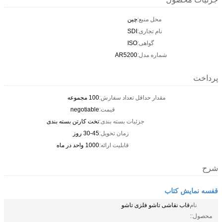
محل منبع:
چین
نام تجاری:
SDI
گواهی:
ISO
شماره مدل:
AR5200
پرداخت
مقدار حداقل تعداد سفارش:
100 مجموعه
قیمت:
negotiable
جزئیات بسته بندی:
تخت کارتن بسته بندی
زمان تحویل:
30-45 روز
قابلیت ارائه:
1000 واحد در ماه
شرح
قفسه نمایش کتاب
نام
قاب نقاشی تاشو فلزی تاشو
محصول::