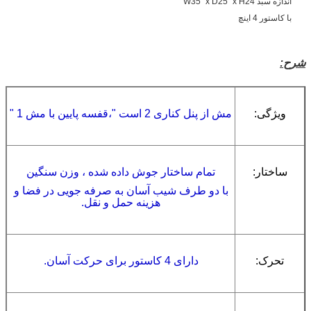
اندازه سبد W35 "x D25" x H24 "
با کاستور 4 اینچ
شرح:
ویژگی:
مش از
پنل کناری
2 است "،
قفسه پایین با مش 1 "
ساختار:
تمام ساختار جوش داده شده ، وزن سنگین
با دو طرف شیب آسان به صرفه جویی در فضا و
هزینه حمل و نقل.
تحرک:
دارای 4 کاستور برای حرکت آسان.