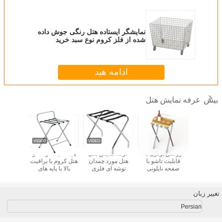
نمایشگر ایستاده هتل رنگی جوش داده
شده از فلز کروم نوع سبد خرید
ادامه هید
غرفه نمایش هتل
بیش
ارنده چمدان
روکش پودری با
غرفه نمایش هتل
پایه نمایشگر تاشو
پایه صفح
حکم هتل
قابلیت تاشو با
هتل مورد چمدان
هتل کروم با براقیت
واگن برقی
صفحه نایلونی
توشه ای فلزی
بالا با پایه های
تار نایل
جمع آوری
مشکی
پلاستیکی
دان
تغییر زبان
Persian