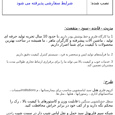
نصب شده:
شرایط سفارشی پذیرفته می شود
مزیت - فایده - سود - منفعت:
1
با حدود 10 سال تجربه تولید حرفه ای
ما کارگاه فلزی و خط پوشش پودر داریم ،
تولید ، ماشین آلات پیشرفته و کارگران ماهر ، ما همیشه در ساخت بهترین
محصولات با کیفیت برای شما اصرار داریم.
2. ما فرآیندهای تولید ایمن و منحصر به فرد ، سیستم کنترل کیفیت دقیق داریم.
3. خدمات خوب و کیفیت بالا می تواند ما را برای برقراری ارتباط تجاری طولانی مدت با
مشتریان تضمین کند.
طرح:
هتل
کروم فلزی
سبد لباسشویی مناسب برای بیمارستانها ، م institutionsسسات ،
ساختمانهای اداری ، رستورانها ، هتلها ، متل ها.
قابلیت وزن و کاستورهای با کیفیت بالا ، رک را
سطل خشکشویی سنگین با
محکم نگه دارید و از کف خود در برابر خراش محافظت کنید
.
شبکه سیم فلزی
هتل
سبد حمل و نقل لباس شیب دار در سمت شیب
به راحتی