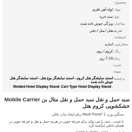
محصول::
مواد::
لوله آهن فلزی
نوع::
سبد خرید
ساختار::
ویژگی جوش داده شده
طریقه
هتل / متل / دفتر
استفاده::
سفارشی::
اندازه
رنگ::
کروم / روی
زمان
7-10 روز
سرب
نمونه:
استند نمایشگر هتل کروم ، استند نمایشگر نوع هتل ، استند نمایشگر هتل
برجسته:
جوش داده شده
Welded Hotel Display Stand
Cart Type Hotel Display Stand
,
,
سبد حمل و نقل سبد حمل و نقل متال بن Mobile Carrier
خشکشویی کروم هتل
سنگین وزن 2 "Mash Panel برای ایجاد ثبات عالی
با شیب ، سبد را می توان برای صرفه جویی در هزینه حمل و نقل و صرفه جویی در
فضای داخلی انباشته کرد